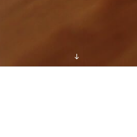
本
文
ま
で
ス
ク
ロ
ー
ル
検
索